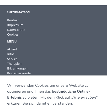
INFORMATION
Kontakt
Impressum
Datenschutz
Cookies
MENÜ
Aktuell
Infos
Service
Therapien
Erkrankungen
Kinderheilkunde
KONTAKTDATEN
Wir verwenden Cookies um unsere Website zu
Praxis für Naturheilkunde
optimieren und Ihnen das
bestmögliche Online-
Susanne Stolz
Erlebnis
zu bieten. Mit dem Klick auf
„Alle erlauben“
Saarbrücker Str. 22a
erklären Sie sich damit einverstanden.
66399 Mandelbachtal-Ommersheim