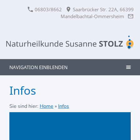
06803/8662
Saarbrücker Str. 22A, 66399
Mandelbachtal-Ommersheim
NAVIGATION EINBLENDEN
Infos
Sie sind hier:
Home
»
Infos